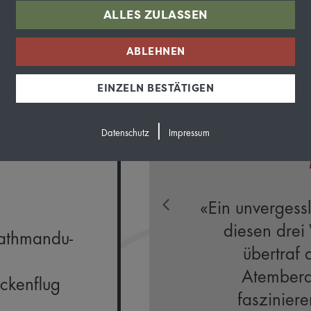
ALLES ZULASSEN
Diese Reise gibt es au
zteilen
ABLEHNEN
EINZELN BESTÄTIGEN
n mit
|
g)
Datenschutz
Impressum
rail-Anteil!
«Ein unvergess
n Etappen,
diesen drei
Kathmandu-
legung. »
übertraf 
Atembera
eckenflug
fasziniere