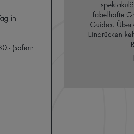
spektakulä
fabelhafte G
ag in
Guides. Überw
Eindrücken keh
R
0.- (sofern