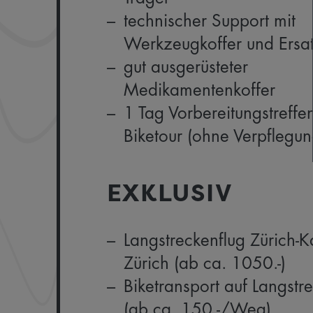
technischer Support mit
Werkzeugkoffer und Ersat
gut ausgerüsteter
Medikamentenkoffer
1 Tag Vorbereitungstreffe
Biketour (ohne Verpflegun
EXKLUSIV
«Super Route! Maximaler Singlet
Absolut perfekte Reise von de
Langstreckenflug Zürich-
über die Hotels bis zur Verpf
Zürich (ab ca. 1050.-)
Biketransport auf Langstr
Thomas Schuler
Ottikon
(ab ca. 150.-/Weg)