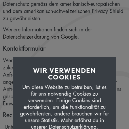
Datenschutz gemäss dem amerikanisch-europäischen
und dem amerikanisch-schweizerischen Privacy Shield
zu gewährleisten.
Weitere Informationen finden sich in der
Datenschutzerklärung von Google
.
Kontaktformular
Wenn Sie uns per Kontaktformular Anfragen
zukommen lassen, werden Ihre Angaben aus dem
WIR VERWENDEN
Anfrageformular inklusive der von Ihnen dort
COOKIES
angegebenen Kontaktdaten zwecks Bearbeitung der
Um diese Website zu betreiben, ist es
Anfrage und für den Fall von Anschlussfragen bei uns
für uns notwendig Cookies zu
gespeichert. Diese Daten geben wir nicht ohne Ihre
verwenden. Einige Cookies sind
Einwilligung weiter.
erforderlich, um die Funktionalität zu
gewährleisten, andere brauchen wir für
Rechte betroffener Personen
unsere Statistik. Mehr erfährst du in
unserer Datenschutzerklärung.
Unter den angegebenen Kontaktdaten können Sie