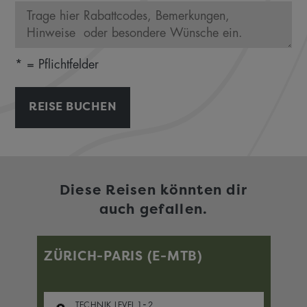
* = Pflichtfelder
REISE BUCHEN
Diese Reisen könnten dir
auch gefallen.
ZÜRICH-PARIS (E-MTB)
F
-
TECHNIK LEVEL
1
2