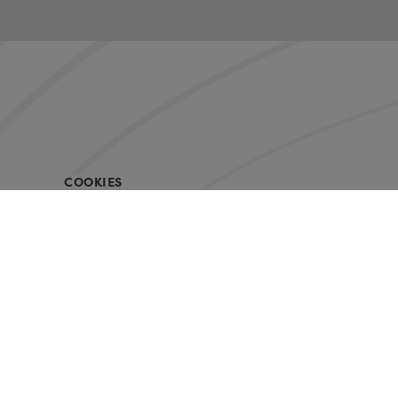
COOKIES
mountainbikereisen.ch GmbH
Christian Keller & Nadja Schumacher
Elestastrasse 16a CH-7310 Bad Ragaz
+41 (0)81 842 01 01
info@mountainbikereisen.ch