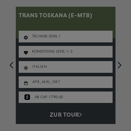
TRANS TOSKANA (E-MTB)
T
TECHNIK LEVEL
1
-
KONDITIONS LEVEL
1
2
ITALIEN
,
,
APR
MAI
OKT
AB CHF 1'790.00
ZUR TOUR