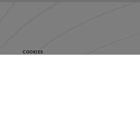
COOKIES
mountainbikereisen.ch GmbH
Christian Keller & Nadja Schumacher
Elestastrasse 16a CH-7310 Bad Ragaz
+41 (0)81 842 01 01
info@mountainbikereisen.ch