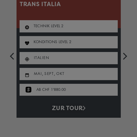
TRANS ITALIA
S
TECHNIK LEVEL
2
KONDITIONS LEVEL
2
ITALIEN
,
,
MAI
SEPT
OKT
AB CHF 1'880.00
ZUR TOUR