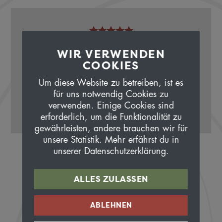
WIR VERWENDEN
«Super Woche in den Abruzzen! Ein Trail war
COOKIES
deutlich über 2, ich musste viel schieben.
Aber bitte alles so belassen wie unsere Tour
Um diese Website zu betreiben, ist es
war. Das war ein super Erlebnis.»
für uns notwendig Cookies zu
verwenden. Einige Cookies sind
Urs Trinkler
erforderlich, um die Funktionalität zu
Winterthur
gewährleisten, andere brauchen wir für
unsere Statistik. Mehr erfährst du in
unserer Datenschutzerklärung.
ALLES ZULASSEN
ABLEHNEN