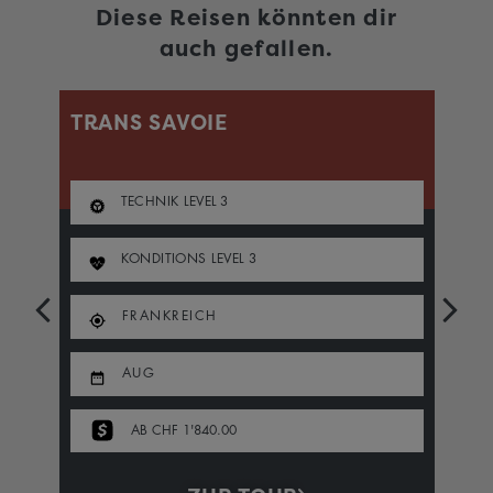
Diese Reisen könnten dir
auch gefallen.
TRANS SAVOIE
M
TECHNIK LEVEL
3
KONDITIONS LEVEL
3
FRANKREICH
AUG
AB CHF 1'840.00