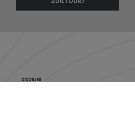
ZUR TOUR
COOKIES
mountainbikereisen.ch GmbH
Christian Keller & Nadja Schumacher
Elestastrasse 16a CH-7310 Bad Ragaz