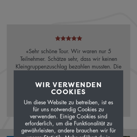
«Sehr schöne Tour. Wir waren nur 5
Teilnehmer. Schätze sehr, dass wir keinen
Kleingruppenzuschlag bezahlen mussten. Die
Locals vor Ort sind sehr hilfsbereit und der
Abschluss in Barcelona gab der Tour noch das
WIR VERWENDEN
gewisse Etwas.»
COOKIES
Um diese Website zu betreiben, ist es
Fabian Jud
Lachen SZ
für uns notwendig Cookies zu
verwenden. Einige Cookies sind
erforderlich, um die Funktionalität zu
gewährleisten, andere brauchen wir für