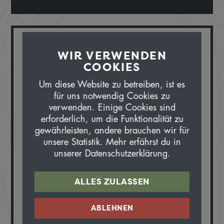
WARUM BEI UNS?
WIR VERWENDEN
COOKIES
Um diese Website zu betreiben, ist es
Ich liebe einfach die Begegnungen mit
für uns notwendig Cookies zu
tollen Menschen!
verwenden. Einige Cookies sind
erforderlich, um die Funktionalität zu
NIE OHNE…
gewährleisten, andere brauchen wir für
unsere Statistik. Mehr erfährst du in
unserer Datenschutzerklärung.
Baldrian – bei Nervosität vor einer
technischen Abfahrt.
ALLES ZULASSEN
LIEBLINGSTOUR
ABLEHNEN