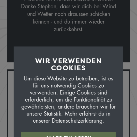
Danke Stephan, dass wir dich bei Wind
und Wetter nach draussen schicken
können - und du immer wieder
zurückkehrst.
WIR VERWENDEN
COOKIES
Um diese Website zu betreiben, ist es
WARUM BEI UNS?
für uns notwendig Cookies zu
verwenden. Einige Cookies sind
erforderlich, um die Funktionalität zu
Ich freue mich, zusammen mit den anderen
gewährleisten, andere brauchen wir für
tollen Guides den Laden auf Kurs zu
unsere Statistik. Mehr erfährst du in
unserer Datenschutzerklärung.
halten.