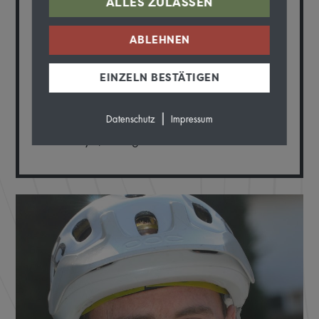
NIE OHNE…
ALLES ZULASSEN
ABLEHNEN
wachsames Auge für Mutter Natur.
EINZELN BESTÄTIGEN
LIEBLINGSTOUR
|
Datenschutz
Impressum
Himalaya, Mongolei