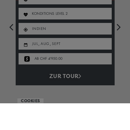
KONDITIONS LEVEL
2
INDIEN
,
,
JUL
AUG
SEPT
AB CHF 4'950.00
ZUR TOUR
COOKIES