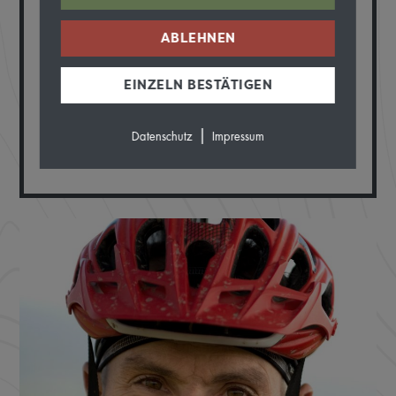
ABLEHNEN
Einsiedler Schafböcke.
EINZELN BESTÄTIGEN
LIEBLINGSTOUR
|
Datenschutz
Impressum
Alpen