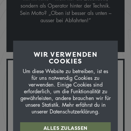
sondern als Operator hinter der Technik.
Sein Motto? „Oben ist besser als unten –
ausser bei Abfahrten!“
WIR VERWENDEN
COOKIES
Um diese Website zu betreiben, ist es
WARUM BEI UNS?
für uns notwendig Cookies zu
verwenden. Einige Cookies sind
erforderlich, um die Funktionalität zu
Weil ich eine natürliche Begabung habe,
gewährleisten, andere brauchen wir für
den schnellsten Weg zu finden – auch
unsere Statistik. Mehr erfährst du in
wenn’s ein Umweg ist.
unserer Datenschutzerklärung.
NIE OHNE…
ALLES ZULASSEN