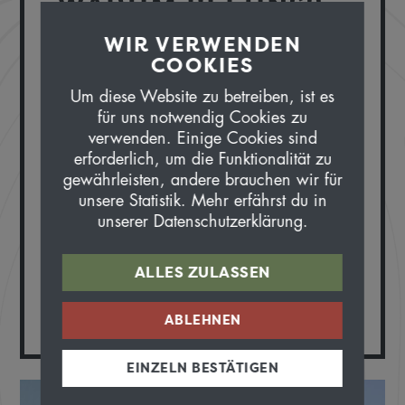
WARUM BEI UNS?
WIR VERWENDEN
COOKIES
Ich freue mich, Teil dieser aufgestellten
Truppe zu sein.
Um diese Website zu betreiben, ist es
für uns notwendig Cookies zu
NIE OHNE…
verwenden. Einige Cookies sind
erforderlich, um die Funktionalität zu
gewährleisten, andere brauchen wir für
meinen ausgebleichten Bikerucksack.
unsere Statistik. Mehr erfährst du in
unserer Datenschutzerklärung.
LIEBLINGSTOUR
ALLES ZULASSEN
Zürich-Paris, Trans-Himalaya
ABLEHNEN
EINZELN BESTÄTIGEN