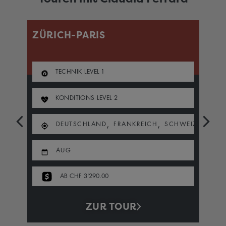
ZÜRICH-PARIS
G
TECHNIK LEVEL
1
KONDITIONS LEVEL
2
,
,
DEUTSCHLAND
FRANKREICH
SCHWEIZ
AUG
AB CHF 3'290.00
ZUR TOUR